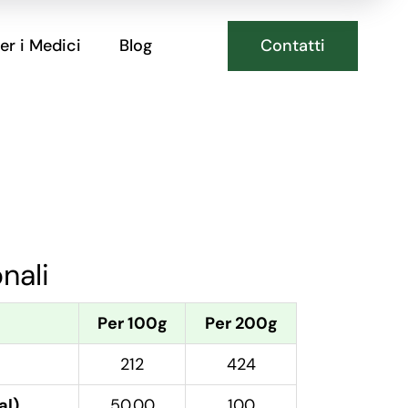
Contatti
er i Medici
Blog
onali
Per 100g
Per 200g
212
424
al)
50.00
100