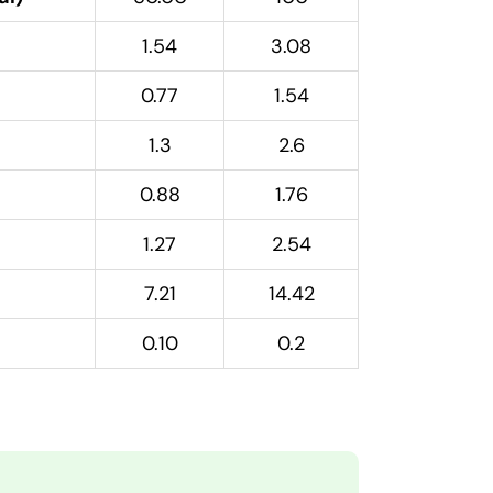
1.54
3.08
0.77
1.54
1.3
2.6
0.88
1.76
1.27
2.54
7.21
14.42
0.10
0.2