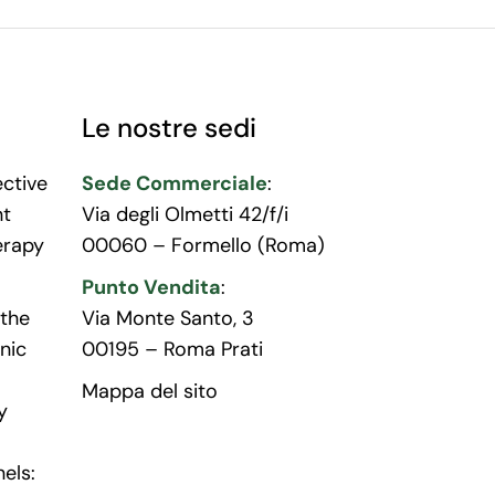
Le nostre sedi
ective
Sede Commerciale
:
nt
Via degli Olmetti 42/f/i
erapy
00060 – Formello (Roma)
Punto Vendita
:
the
Via Monte Santo, 3
nic
00195 – Roma Prati
Mappa del sito
y
els: