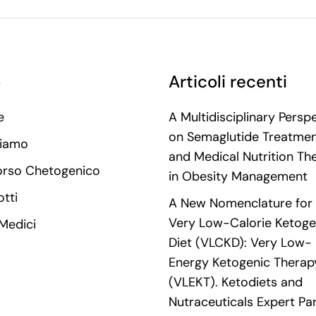
o
Articoli recenti
e
A Multidisciplinary Persp
on Semaglutide Treatme
Siamo
and Medical Nutrition Th
orso Chetogenico
in Obesity Management
tti
A New Nomenclature for 
Very Low-Calorie Ketoge
 Medici
Diet (VLCKD): Very Low-
Energy Ketogenic Therap
(VLEKT). Ketodiets and
Nutraceuticals Expert Pan