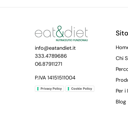
Sit
Hom
info@eatandiet.it
333.4789686
Chi 
06.87911271
Perc
P.IVA 14151511004
Prodo
Privacy Policy
Cookie Policy
Per i
Blog