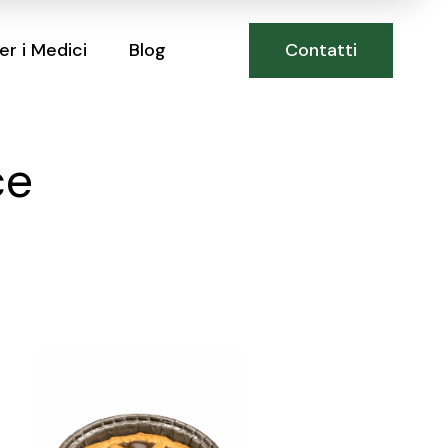
Contatti
er i Medici
Blog
ce