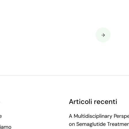
o
Articoli recenti
e
A Multidisciplinary Persp
on Semaglutide Treatme
Siamo