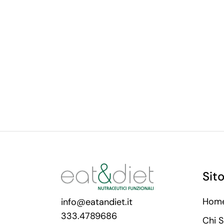
Sit
Hom
info@eatandiet.it
333.4789686
Chi 