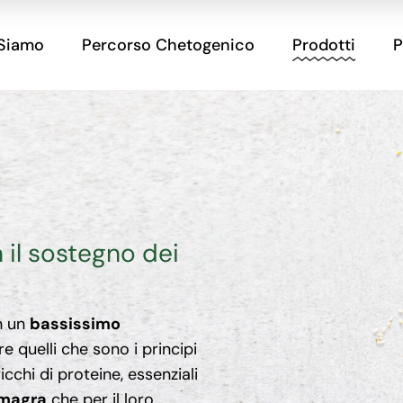
 Siamo
Percorso Chetogenico
Prodotti
P
n il sostegno dei
n un
bassissimo
re quelli che sono i principi
ricchi di proteine, essenziali
 magra
che per il loro