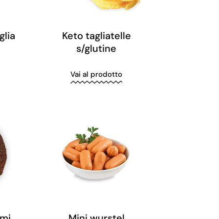
glia
Keto tagliatelle
s/glutine
Vai al prodotto
emi
Mini wurstel