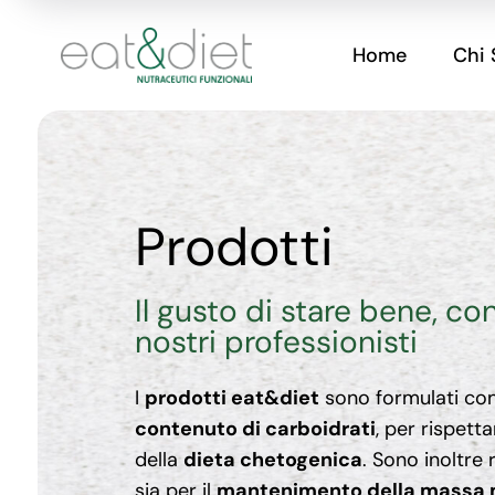
Home
Chi
Prodotti
Il gusto di stare bene, co
nostri professionisti
I
prodotti eat&diet
sono formulati co
contenuto di carboidrati
, per rispetta
della
dieta chetogenica
. Sono inoltre 
sia per il
mantenimento della massa