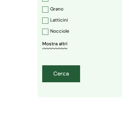
Grano
Latticini
Nocciole
Soia
Mostra altri
Uova
Frutta a guscio
Cerca
Lupini
Senape
Sesamo
Sedano
Pesce