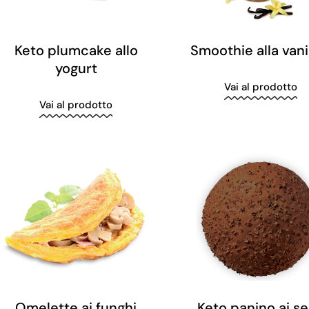
Keto plumcake allo
Smoothie alla vani
yogurt
Vai al prodotto
Vai al prodotto
Omelette ai funghi
Keto panino ai s