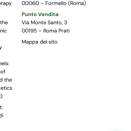
erapy
00060 – Formello (Roma)
Punto Vendita
:
the
Via Monte Santo, 3
nic
00195 – Roma Prati
Mappa del sito
y
els:
 of
d the
tetics
I)
t:
li