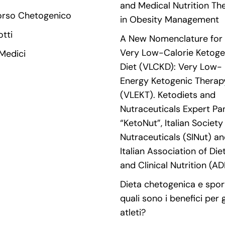
and Medical Nutrition Th
orso Chetogenico
in Obesity Management
tti
A New Nomenclature for 
Very Low-Calorie Ketoge
 Medici
Diet (VLCKD): Very Low-
Energy Ketogenic Therap
(VLEKT). Ketodiets and
Nutraceuticals Expert Pan
“KetoNut”, Italian Society
Nutraceuticals (SINut) an
Italian Association of Die
and Clinical Nutrition (AD
Dieta chetogenica e spor
quali sono i benefici per g
atleti?