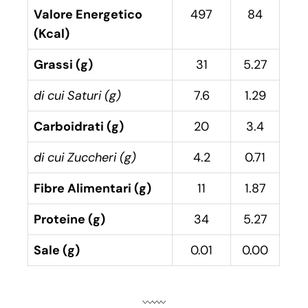
Valore Energetico
497
84
(Kcal)
Grassi (g)
31
5.27
di cui Saturi (g)
7.6
1.29
Carboidrati (g)
20
3.4
di cui Zuccheri (g)
4.2
0.71
Fibre Alimentari (g)
11
1.87
Proteine (g)
34
5.27
Sale (g)
0.01
0.00