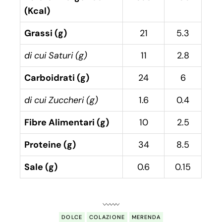
(Kcal)
Grassi (g)
21
5.3
di cui Saturi (g)
11
2.8
Carboidrati (g)
24
6
di cui Zuccheri (g)
1.6
0.4
Fibre Alimentari (g)
10
2.5
Proteine (g)
34
8.5
Sale (g)
0.6
0.15
DOLCE
COLAZIONE
MERENDA