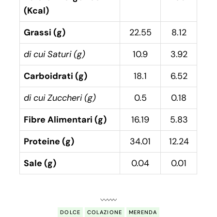
(Kcal)
Grassi (g)
22.55
8.12
di cui Saturi (g)
10.9
3.92
Carboidrati (g)
18.1
6.52
di cui Zuccheri (g)
0.5
0.18
Fibre Alimentari (g)
16.19
5.83
Proteine (g)
34.01
12.24
Sale (g)
0.04
0.01
DOLCE
COLAZIONE
MERENDA