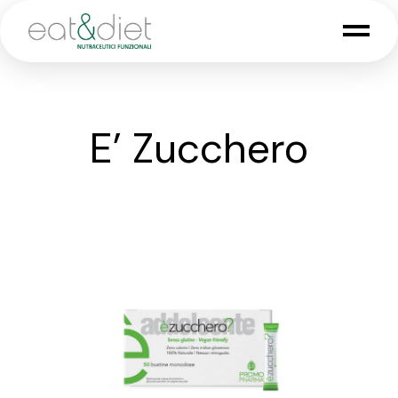
Skip
to
the
content
E’ Zucchero