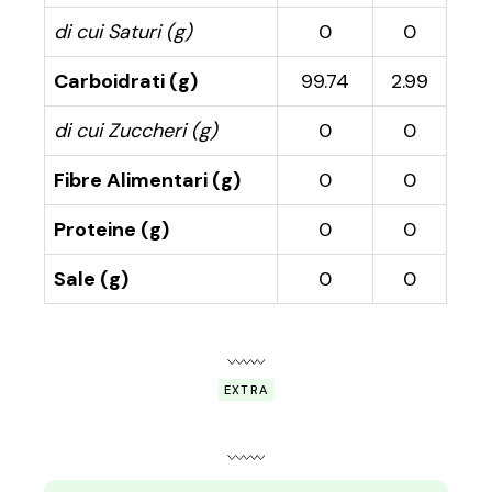
di cui Saturi (g)
0
0
Carboidrati (g)
99.74
2.99
di cui Zuccheri (g)
0
0
Fibre Alimentari (g)
0
0
Proteine (g)
0
0
Sale (g)
0
0
EXTRA