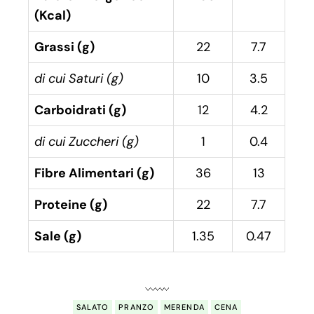
(Kcal)
Grassi (g)
22
7.7
di cui Saturi (g)
10
3.5
Carboidrati (g)
12
4.2
di cui Zuccheri (g)
1
0.4
Fibre Alimentari (g)
36
13
Proteine (g)
22
7.7
Sale (g)
1.35
0.47
SALATO
PRANZO
MERENDA
CENA