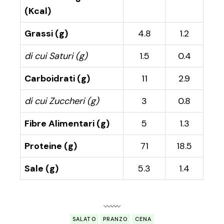
(Kcal)
Grassi (g)
4.8
1.2
di cui Saturi (g)
1.5
0.4
Carboidrati (g)
11
2.9
di cui Zuccheri (g)
3
0.8
Fibre Alimentari (g)
5
1.3
Proteine (g)
71
18.5
Sale (g)
5.3
1.4
SALATO
PRANZO
CENA