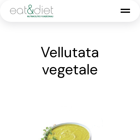
Skip
to
the
content
Vellutata
vegetale