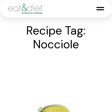
Skip
to
the
content
Recipe Tag:
Nocciole