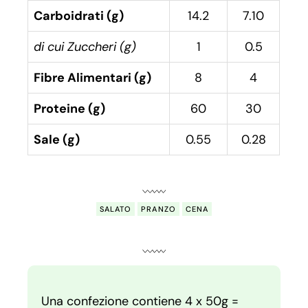
Carboidrati (g)
14.2
7.10
di cui Zuccheri (g)
1
0.5
Fibre Alimentari (g)
8
4
Proteine (g)
60
30
Sale (g)
0.55
0.28
SALATO
PRANZO
CENA
Una confezione contiene 4 x 50g =