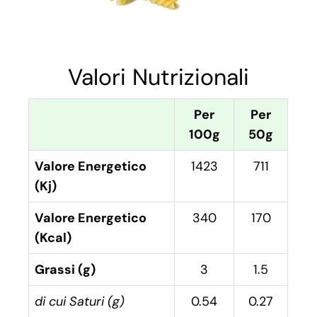
Valori Nutrizionali
Per
Per
100g
50g
Valore Energetico
1423
711
(Kj)
Valore Energetico
340
170
(Kcal)
Grassi (g)
3
1.5
di cui Saturi (g)
0.54
0.27