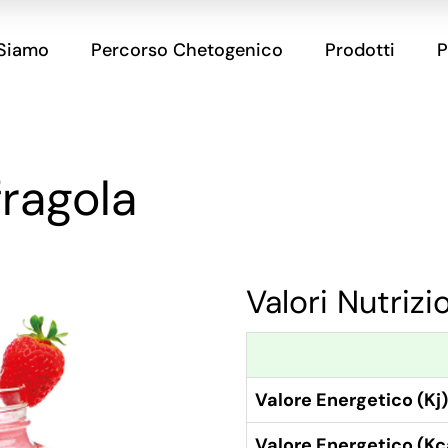
 Siamo
Percorso Chetogenico
Prodotti
P
fragola
Valori Nutrizi
Valore Energetico (Kj)
Valore Energetico (Kc