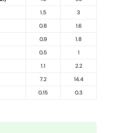
1.5
3
0.8
1.6
0.9
1.8
0.5
1
1.1
2.2
7.2
14.4
0.15
0.3