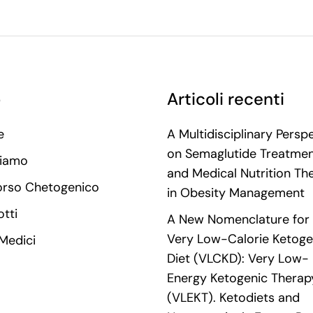
o
Articoli recenti
e
A Multidisciplinary Persp
on Semaglutide Treatme
Siamo
and Medical Nutrition Th
orso Chetogenico
in Obesity Management
tti
A New Nomenclature for 
Very Low-Calorie Ketoge
 Medici
Diet (VLCKD): Very Low-
Energy Ketogenic Therap
(VLEKT). Ketodiets and