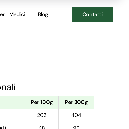
Contatti
er i Medici
Blog
onali
Per 100g
Per 200g
202
404
al)
48
96