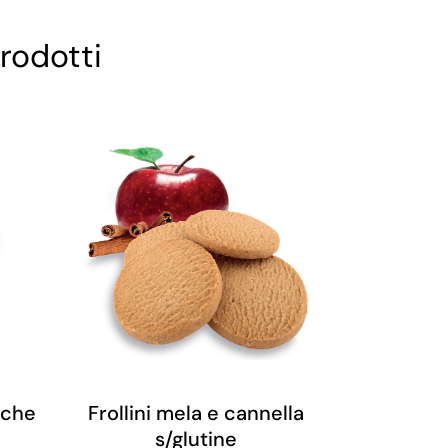
rodotti
cche
Frollini mela e cannella
s/glutine