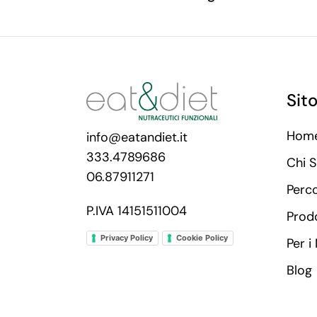
Sit
Hom
info@eatandiet.it
333.4789686
Chi 
06.87911271
Perc
P.IVA 14151511004
Prodo
Privacy Policy
Cookie Policy
Per i
Blog