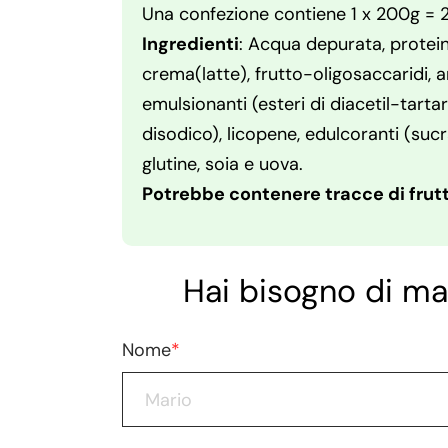
Una confezione contiene 1 x 200g =
Ingredienti
: Acqua depurata, proteine
crema(latte), frutto-oligosaccaridi, ar
emulsionanti (esteri di diacetil-tartari
disodico), licopene, edulcoranti (suc
glutine, soia e uova.
Potrebbe contenere tracce di frutt
Hai bisogno di ma
Nome
*