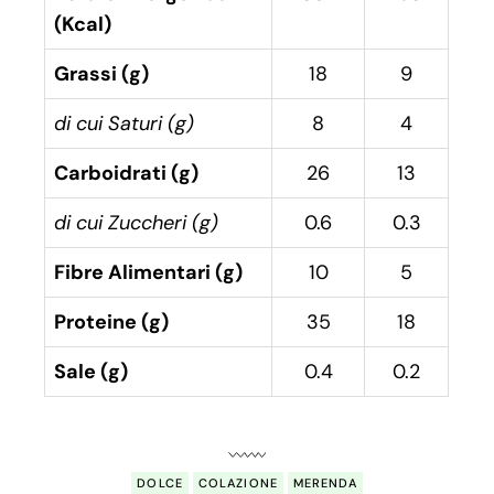
(Kcal)
Grassi (g)
18
9
di cui Saturi (g)
8
4
Carboidrati (g)
26
13
di cui Zuccheri (g)
0.6
0.3
Fibre Alimentari (g)
10
5
Proteine (g)
35
18
Sale (g)
0.4
0.2
DOLCE
COLAZIONE
MERENDA