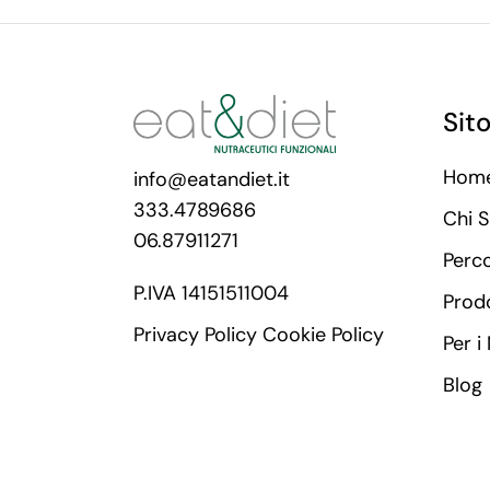
Sit
Hom
info@eatandiet.it
333.4789686
Chi 
06.87911271
Perc
P.IVA 14151511004
Prodo
Privacy Policy
Cookie Policy
Per i
Blog