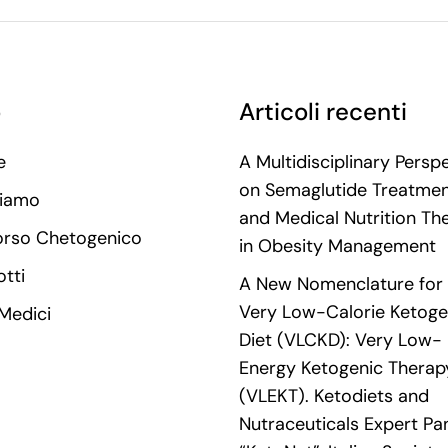
o
Articoli recenti
e
A Multidisciplinary Persp
on Semaglutide Treatme
Siamo
and Medical Nutrition Th
orso Chetogenico
in Obesity Management
tti
A New Nomenclature for 
Very Low-Calorie Ketoge
 Medici
Diet (VLCKD): Very Low-
Energy Ketogenic Therap
(VLEKT). Ketodiets and
Nutraceuticals Expert Pan