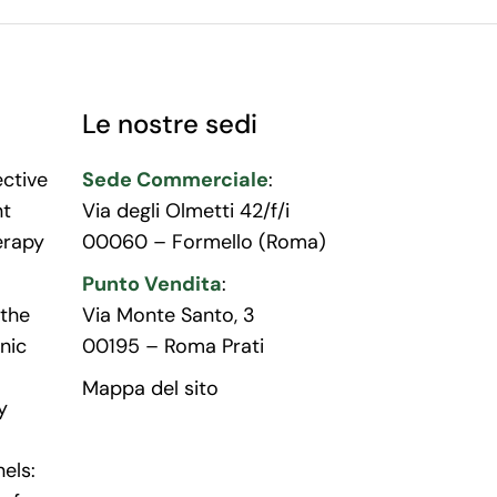
Le nostre sedi
ective
Sede Commerciale
:
nt
Via degli Olmetti 42/f/i
erapy
00060 – Formello (Roma)
Punto Vendita
:
the
Via Monte Santo, 3
nic
00195 – Roma Prati
Mappa del sito
y
els: