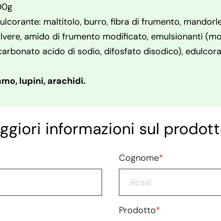
00g
ulcorante: maltitolo, burro, fibra di frumento, mandorle
olvere, amido di frumento modificato, emulsionanti (mono
ti (carbonato acido di sodio, difosfato disodico), edulco
o, lupini, arachidi.
ggiori informazioni sul prodott
Cognome
*
Prodotto
*