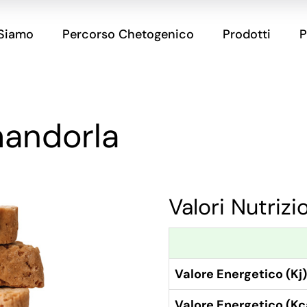
 Siamo
Percorso Chetogenico
Prodotti
P
mandorla
Valori Nutrizi
Valore Energetico (Kj)
Valore Energetico (Kc