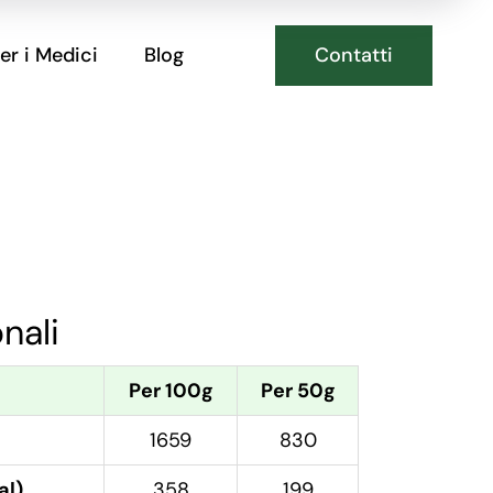
Contatti
er i Medici
Blog
onali
Per 100g
Per 50g
1659
830
al)
358
199