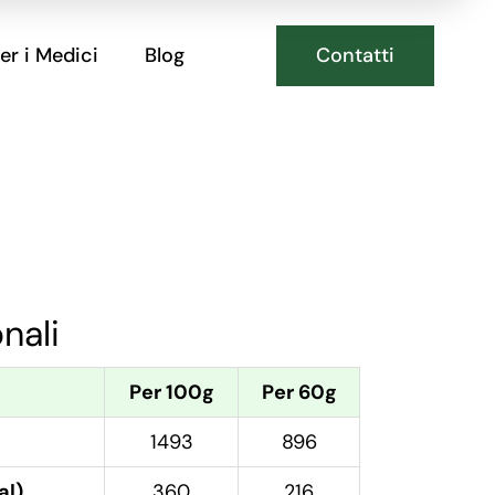
Contatti
er i Medici
Blog
onali
Per 100g
Per 60g
1493
896
al)
360
216