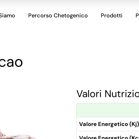
 Siamo
Percorso Chetogenico
Prodotti
P
acao
Valori Nutrizi
Valore Energetico (Kj)
Valore Energetico (Kc