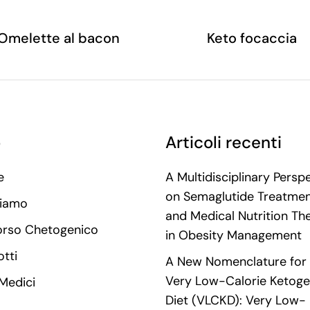
Omelette al bacon
Keto focaccia
o
Articoli recenti
e
A Multidisciplinary Persp
on Semaglutide Treatme
Siamo
and Medical Nutrition Th
orso Chetogenico
in Obesity Management
tti
A New Nomenclature for 
Very Low-Calorie Ketoge
 Medici
Diet (VLCKD): Very Low-