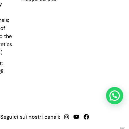
y
els:
 of
d the
tetics
I)
t:
li
Seguici sui nostri canali: