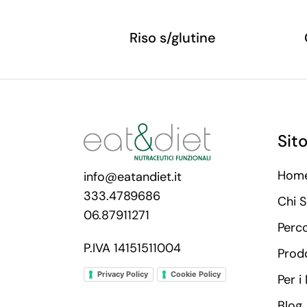
Riso s/glutine
Sit
Hom
info@eatandiet.it
333.4789686
Chi 
06.87911271
Perc
P.IVA 14151511004
Prodo
Privacy Policy
Cookie Policy
Per i
Blog