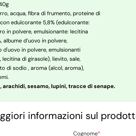
240g
rro, acqua, fibra di frumento, proteine di
o con edulcorante 5,8% (edulcorante:
o in polvere, emulsionante: lecitina
, albume d’uovo in polvere,
o d'uovo in polvere, emulsionanti
lecitina di girasole), lievito, sale,
to di sodio , aroma (alcol, aroma),
omi.
 arachidi, sesamo, lupini, tracce di senape.
ggiori informazioni sul prodott
Cognome
*