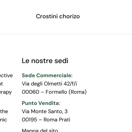
Crostini chorizo
Le nostre sedi
ective
Sede Commerciale
:
nt
Via degli Olmetti 42/f/i
erapy
00060 – Formello (Roma)
Punto Vendita
:
the
Via Monte Santo, 3
nic
00195 – Roma Prati
Mappa del sito