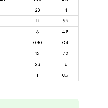
23
14
11
6.6
8
4.8
0.60
0.4
12
7.2
26
16
1
0.6