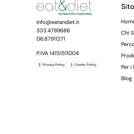
Sit
Hom
info@eatandiet.it
333.4789686
Chi 
06.87911271
Perc
P.IVA 14151511004
Prodo
Privacy Policy
Cookie Policy
Per i
Blog