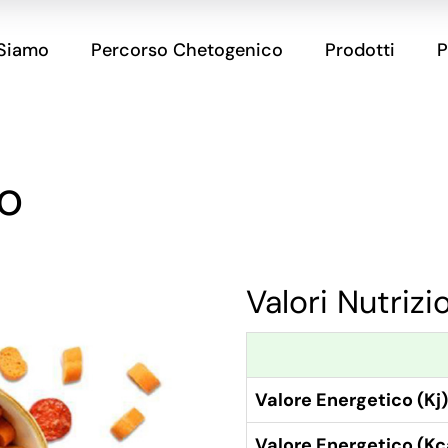
 Siamo
Percorso Chetogenico
Prodotti
P
zo
Valori Nutrizi
Valore Energetico (Kj)
Valore Energetico (Kc