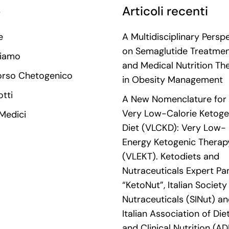
o
Articoli recenti
e
A Multidisciplinary Persp
on Semaglutide Treatme
Siamo
and Medical Nutrition Th
orso Chetogenico
in Obesity Management
tti
A New Nomenclature for 
Very Low-Calorie Ketoge
 Medici
Diet (VLCKD): Very Low-
Energy Ketogenic Therap
(VLEKT). Ketodiets and
Nutraceuticals Expert Pan
“KetoNut”, Italian Society
Nutraceuticals (SINut) an
Italian Association of Die
and Clinical Nutrition (AD