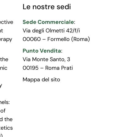
Le nostre sedi
ective
Sede Commerciale
:
nt
Via degli Olmetti 42/f/i
erapy
00060 – Formello (Roma)
Punto Vendita
:
the
Via Monte Santo, 3
nic
00195 – Roma Prati
Mappa del sito
y
els:
 of
d the
tetics
I)