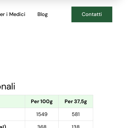
Contatti
er i Medici
Blog
onali
Per 100g
Per 37,5g
1549
581
al)
368
138