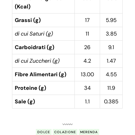
(Kcal)
Grassi (g)
17
5.95
di cui Saturi (g)
11
3.85
Carboidrati (g)
26
9.1
di cui Zuccheri (g)
4.2
1.47
Fibre Alimentari (g)
13.00
4.55
Proteine (g)
34
11.9
Sale (g)
1.1
0.385
DOLCE
COLAZIONE
MERENDA