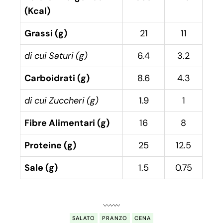
(Kcal)
Grassi (g)
21
11
di cui Saturi (g)
6.4
3.2
Carboidrati (g)
8.6
4.3
di cui Zuccheri (g)
1.9
1
Fibre Alimentari (g)
16
8
Proteine (g)
25
12.5
Sale (g)
1.5
0.75
SALATO
PRANZO
CENA