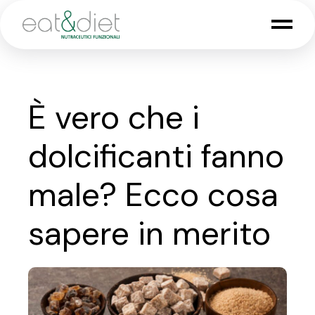
Skip
to
the
content
È vero che i
dolcificanti fanno
male? Ecco cosa
sapere in merito