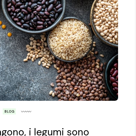
BLOG
gono, i legumi sono