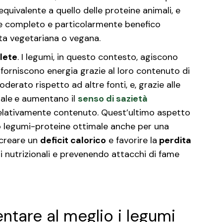
 equivalente a quello delle proteine animali, e
te completo e particolarmente benefico
ta vegetariana o vegana.
plete
. I legumi, in questo contesto, agiscono
orniscono energia grazie al loro contenuto di
erato rispetto ad altre fonti, e, grazie alle
nale
e aumentano il
senso di sazietà
elativamente contenuto. Quest’ultimo aspetto
o legumi-proteine ottimale anche per una
 creare un
deficit calorico
e favorire la
perdita
ri nutrizionali e prevenendo attacchi di fame
tare al meglio i legumi