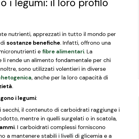
 legumi: il loro profilo
te nutrienti, apprezzati in tutto il mondo per
 di
sostanze benefiche
. Infatti, offrono una
micronutrienti e
fibre alimentari
. La
le li rende un alimento fondamentale per chi
oltre, sono utilizzati volentieri in diverse
chetogenica
, anche per la loro capacità di
zietà
.
gono i legumi
:
i secchi, il contenuto di carboidrati raggiunge i
odotto, mentre in quelli surgelati o in scatola,
rammi
. I carboidrati complessi forniscono
o a mantenere stabili i livelli di glicemia e a