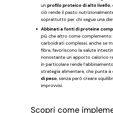
un
profilo proteico di alto livello
,
ciò rende il pasto nutrizionalmen
soprattutto per chi segue una die
Abbinati a fonti di proteine com
più che altro come complemento: f
carboidrati complessi, anche se mod
fibre, favoriscono la salute intesti
nonostante un apporto calorico r
in particolare rende l’abbinament
strategia alimentare, che punta a
di peso
, senza però creare squilib
improvvisi.
Scopri come implemen