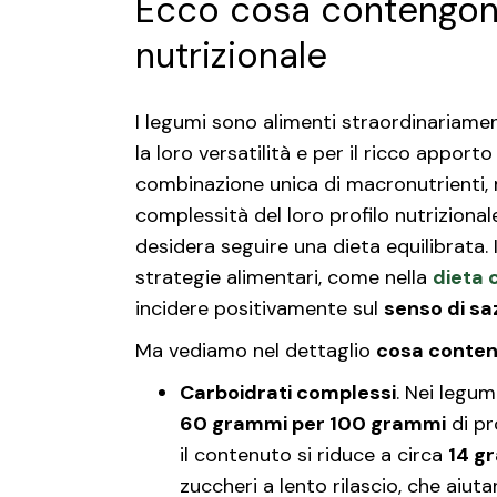
Ecco cosa contengono i
nutrizionale
I legumi sono alimenti straordinariamen
la loro versatilità e per il ricco apporto
combinazione unica di macronutrienti, 
complessità del loro profilo nutriziona
desidera seguire una dieta equilibrata. In
strategie alimentari, come nella
dieta 
incidere positivamente sul
senso di sa
Ma vediamo nel dettaglio
cosa conten
Carboidrati complessi
. Nei legum
60 grammi per 100 grammi
di pr
il contenuto si riduce a circa
14 g
zuccheri a lento rilascio, che aiutan