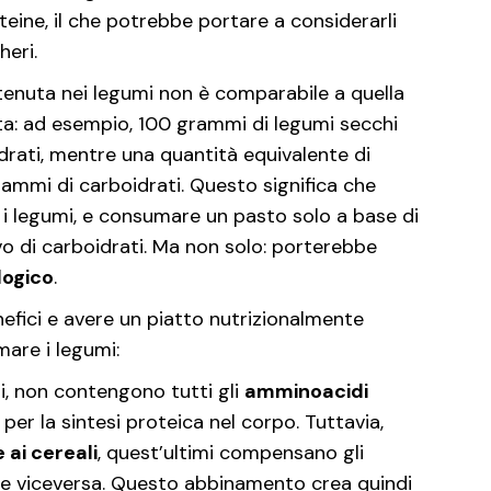
teine, il che potrebbe portare a considerarli
eri.
ntenuta nei legumi non è comparabile a quella
asta: ad esempio, 100 grammi di legumi secchi
rati, mentre una quantità equivalente di
rammi di carboidrati. Questo significa che
 i legumi, e consumare un pasto solo a base di
vo di carboidrati. Ma non solo: porterebbe
logico
.
efici e avere un piatto nutrizionalmente
are i legumi:
oli, non contengono tutti gli
amminoacidi
per la sintesi proteica nel corpo. Tuttavia,
 ai cereali
, quest’ultimi compensano gli
 e viceversa. Questo abbinamento crea quindi