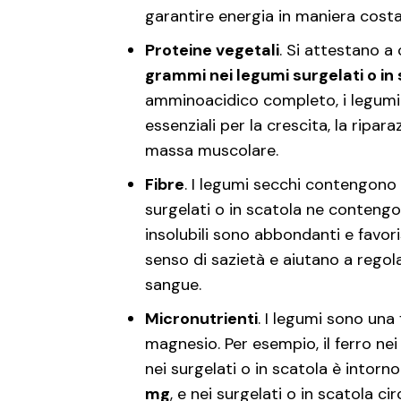
garantire energia in maniera costa
Proteine vegetali
. Si attestano a
grammi nei legumi surgelati o in
amminoacidico completo, i legumi
essenziali per la crescita, la ripar
massa muscolare.
Fibre
. I legumi secchi contengono
surgelati o in scatola ne conteng
insolubili sono abbondanti e favor
senso di sazietà e aiutano a regol
sangue.
Micronutrienti
. I legumi sono una 
magnesio. Per esempio, il ferro ne
nei surgelati o in scatola è intorno
mg
, e nei surgelati o in scatola ci