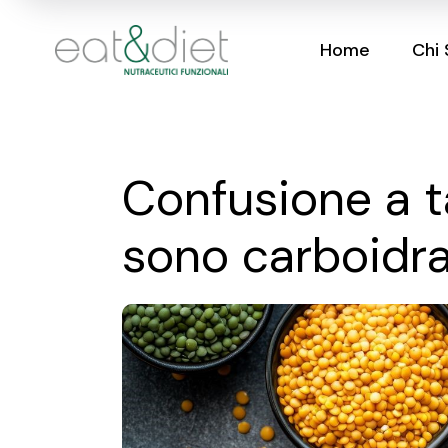
Skip
to
the
Home
Chi
content
Confusione a ta
sono carboidra