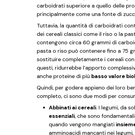
carboidrati superiore a quello delle pro
principalmente come una fonte di zucch
Tuttavia, la quantità di carboidrati co
dei cereali classici come il riso o la p
contengono circa 60 grammi di carboid
pasta o riso può contenere fino a 75 g
sostituire completamente i cereali con
questi, ridurrebbe l’apporto complessi
anche proteine di più
basso valore bio
Quindi, per godere appieno dei loro ben
completo, ci sono due modi per consum
Abbinati ai cereali
. I legumi, da s
essenziali
, che sono fondamentali 
quando vengono mangiati
insieme
amminoacidi mancanti nei legumi,