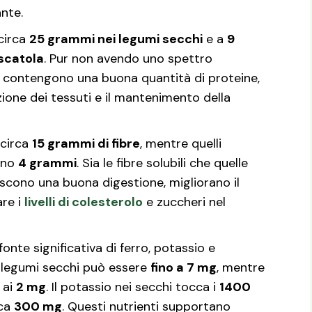
nte.
 circa
25 grammi nei legumi secchi
e a
9
 scatola
. Pur non avendo uno spettro
 contengono una buona quantità di proteine,
azione dei tessuti e il mantenimento della
 circa
15 grammi di fibre
, mentre quelli
ono
4 grammi
. Sia le fibre solubili che quelle
iscono una buona digestione, migliorano il
are i
livelli di colesterolo
e zuccheri nel
fonte significativa di ferro, potassio e
i legumi secchi può essere
fino a 7 mg
, mentre
 ai
2 mg
. Il potassio nei secchi tocca i
1400
rca
300 mg
. Questi nutrienti supportano