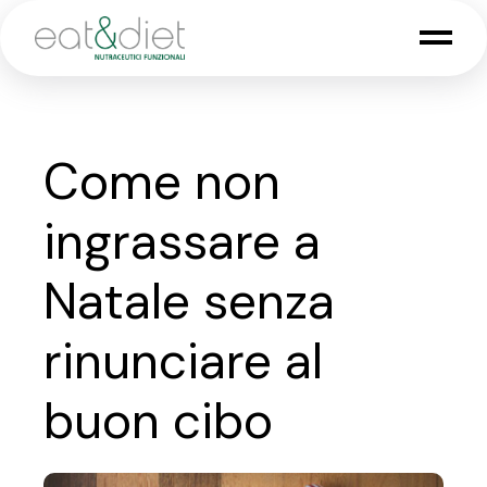
Skip
to
the
content
Come non
ingrassare a
Natale senza
rinunciare al
buon cibo